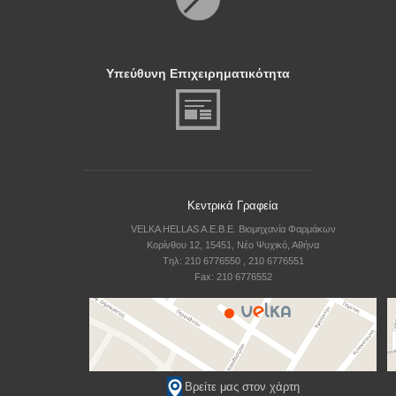
Υπεύθυνη Επιχειρηματικότητα
Κεντρικά Γραφεία
VELKA HELLAS A.E.B.E. Βιομηχανία Φαρμάκων
Κορίνθου 12, 15451, Νέο Ψυχικό, Αθήνα
Tηλ: 210 6776550 , 210 6776551
Fax: 210 6776552
Βρείτε μας στον χάρτη